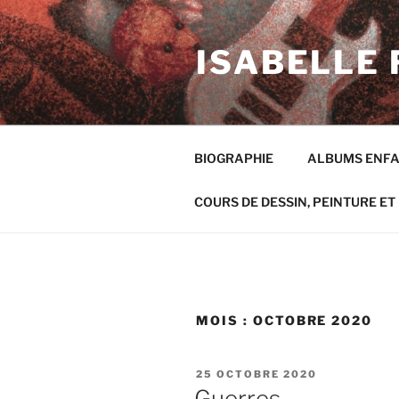
Aller
au
ISABELLE 
contenu
principal
BIOGRAPHIE
ALBUMS ENF
COURS DE DESSIN, PEINTURE ET 
MOIS :
OCTOBRE 2020
PUBLIÉ
25 OCTOBRE 2020
LE
Guerres…