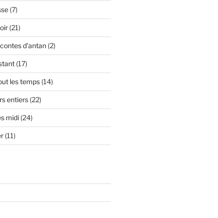
sse
(7)
oir
(21)
contes d'antan
(2)
stant
(17)
out les temps
(14)
s entiers
(22)
s midi
(24)
er
(11)