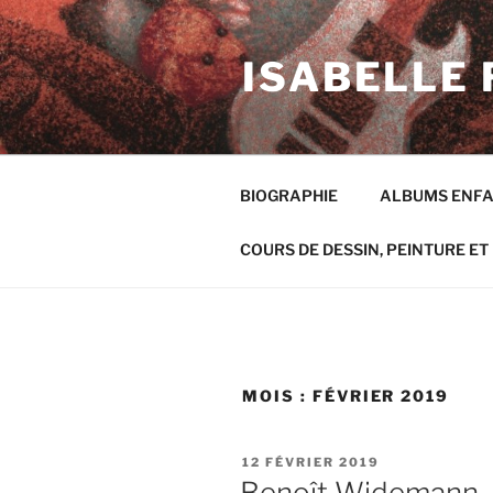
Aller
au
ISABELLE 
contenu
principal
BIOGRAPHIE
ALBUMS ENF
COURS DE DESSIN, PEINTURE ET 
MOIS :
FÉVRIER 2019
PUBLIÉ
12 FÉVRIER 2019
LE
Benoît Widemann, l