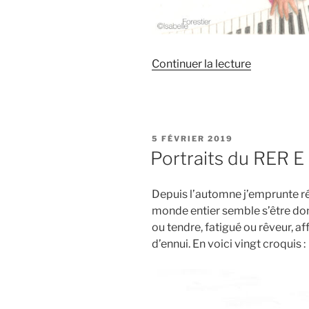
de
Continuer la lecture
« Benoît
Widemann,
le
dompteur
PUBLIÉ
5 FÉVRIER 2019
de
LE
Portraits du RER E
claviers
(crayon
Depuis l’automne j’emprunte r
aquarellabl
monde entier semble s’être don
ou tendre, fatigué ou rêveur, af
d’ennui. En voici vingt croquis :