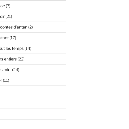
sse
(7)
oir
(21)
contes d'antan
(2)
stant
(17)
out les temps
(14)
s entiers
(22)
s midi
(24)
er
(11)