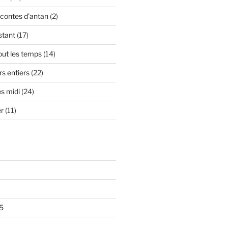
contes d'antan
(2)
stant
(17)
out les temps
(14)
s entiers
(22)
s midi
(24)
er
(11)
5