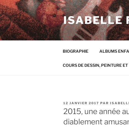
Aller
au
ISABELLE 
contenu
principal
BIOGRAPHIE
ALBUMS ENF
COURS DE DESSIN, PEINTURE ET 
PUBLIÉ
12 JANVIER 2017
PAR
ISABELL
LE
2015, une année au
diablement amusan