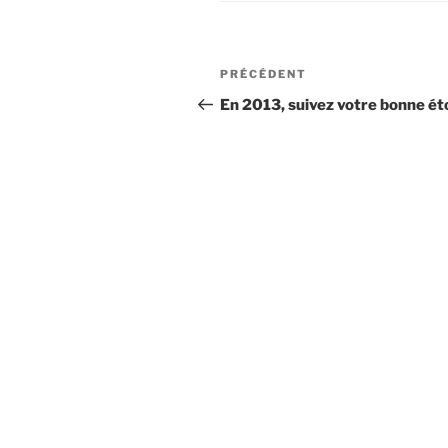
Navigation
Article
PRÉCÉDENT
de
précédent
En 2013, suivez votre bonne éto
l’article