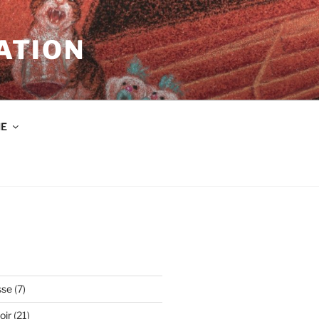
ATION
IE
sse
(7)
oir
(21)