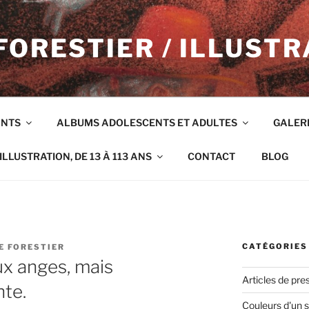
FORESTIER / ILLUSTR
ANTS
ALBUMS ADOLESCENTS ET ADULTES
GALER
ILLUSTRATION, DE 13 À 113 ANS
CONTACT
BLOG
CATÉGORIES
E FORESTIER
x anges, mais
Articles de pre
te.
Couleurs d'un s