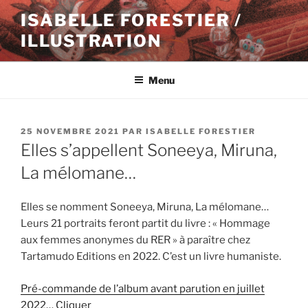
Aller
ISABELLE FORESTIER /
au
ILLUSTRATION
contenu
principal
Menu
PUBLIÉ
25 NOVEMBRE 2021
PAR
ISABELLE FORESTIER
LE
Elles s’appellent Soneeya, Miruna,
La mélomane…
Elles se nomment Soneeya, Miruna, La mélomane…
Leurs 21 portraits feront partit du livre : « Hommage
aux femmes anonymes du RER » à paraître chez
Tartamudo Editions en 2022. C’est un livre humaniste.
Pré-commande de l’album avant parution en juillet
2022… Cliquer