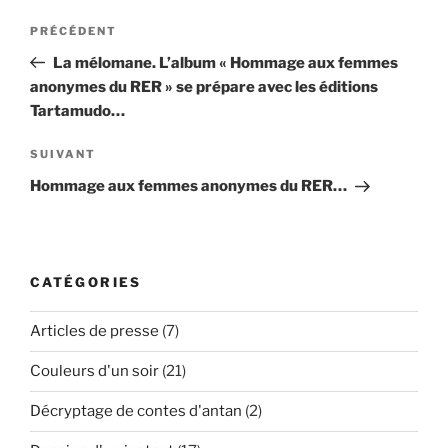
Navigation
Article
PRÉCÉDENT
de
précédent
La mélomane. L’album « Hommage aux femmes
l’article
anonymes du RER » se prépare avec les éditions
Tartamudo…
Article
SUIVANT
suivant
Hommage aux femmes anonymes du RER…
CATÉGORIES
Articles de presse
(7)
Couleurs d'un soir
(21)
Décryptage de contes d'antan
(2)