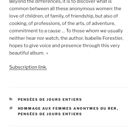
Beyond the differences, it is to discover what is
common between all these anonymous women: the
love of children, of family, of friendship, but also of
cooking, of professions, of the arts, of adventure,
commitment to a cause … To those whom we usually
neither hear nor watch, the author, Isabelle Forestier,
hopes to give voice and presence through this very
beautiful album. »
Subscription link.
CATÉGORIES
PENSÉES DE JOURS ENTIERS
ÉTIQUETTES
HOMMAGE AUX FEMMES ANONYMES DU RER
,
PENSÉES DE JOURS ENTIERS