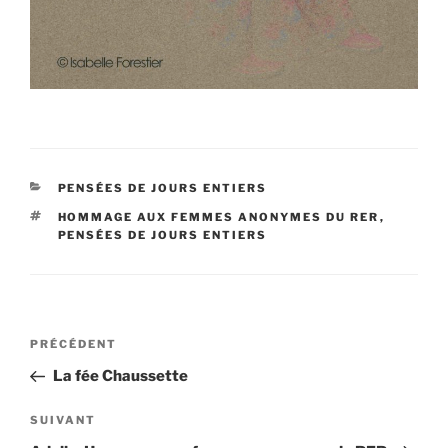
CATÉGORIES
PENSÉES DE JOURS ENTIERS
ÉTIQUETTES
HOMMAGE AUX FEMMES ANONYMES DU RER
,
PENSÉES DE JOURS ENTIERS
Navigation
Article
PRÉCÉDENT
de
précédent
La fée Chaussette
l’article
Article
SUIVANT
suivant