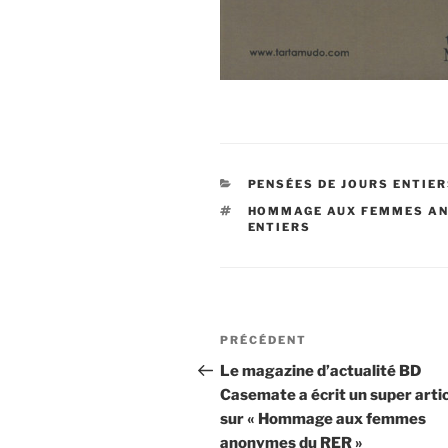
CATÉGORIES
PENSÉES DE JOURS ENTIE
ÉTIQUETTES
HOMMAGE AUX FEMMES AN
ENTIERS
Navigation
Article
PRÉCÉDENT
de
précédent
Le magazine d’actualité BD
Casemate a écrit un super arti
l’article
sur « Hommage aux femmes
anonymes du RER »