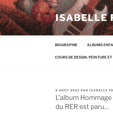
Aller
au
ISABELLE 
contenu
principal
BIOGRAPHIE
ALBUMS ENF
COURS DE DESSIN, PEINTURE ET 
PUBLIÉ
6 AOÛT 2022
PAR
ISABELLE F
LE
L’album Hommage
du RER est paru…