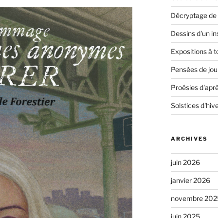
Décryptage de 
Dessins d'un in
Expositions à t
Pensées de jour
Proésies d'aprè
Solstices d'hiv
ARCHIVES
juin 2026
janvier 2026
novembre 202
juin 2025